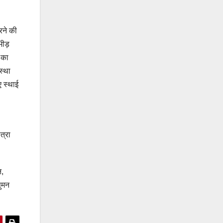
रने की
भीड़
 का
स्था
ए स्थाई
त्रा
न,
सुमन