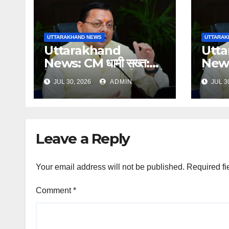
UTTARAKHAND NEWS
UTTARAK
Uttarakhand
Utt
News: CM धामी सख्त:
News:
हेल्पलाइन-1905 की शिकायतों
हेल्प
JUL 30, 2026
ADMIN
JUL 3
में लापरवाही पर होगी कार्रवाई,
में लाप
शून्य प्रदर्शन वाले अधिकारियों
शून्य प
को नोटिस…
को नो
Leave a Reply
Your email address will not be published.
Required fi
Comment
*