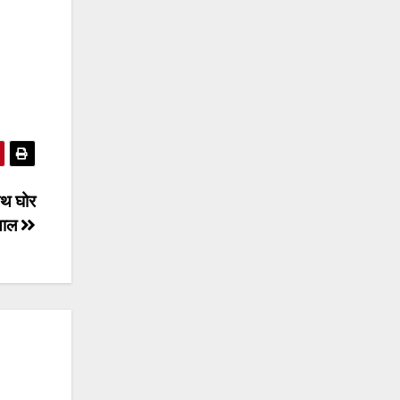
ाथ घोर
ियाल