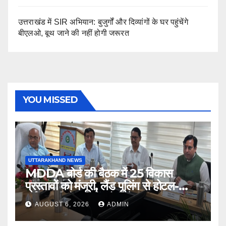
उत्तराखंड में SIR अभियान: बुजुर्गों और दिव्यांगों के घर पहुंचेंगे
बीएलओ, बूथ जाने की नहीं होगी जरूरत
YOU MISSED
UTTARAKHAND NEWS
MDDA बोर्ड की बैठक में 25 विकास
प्रस्तावों को मंजूरी, लैंड पूलिंग से होटल-
पर्यटन परियोजनाओं को मिलेगी रफ्तार
AUGUST 6, 2026
ADMIN